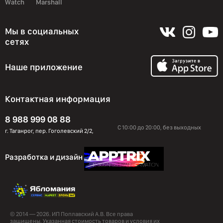
Watch
Marshall
Мы в социальных
сетях
Наше приложение
Контактная информация
8 988 999 08 88
С 10:00 до 20:00, без выходных
г. Таганрог, пер. Гоголевский 2/2,
Разработка и дизайн
© 2014 — 2026. ИП Поплавский А.В. Все права
защищены. Указанная стоимость товаров и условия их