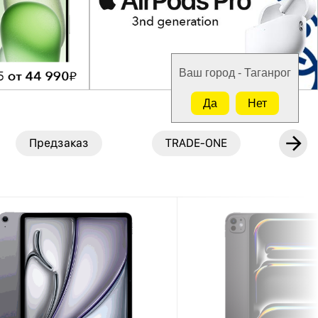
Ваш город - Таганрог
Да
Нет
Предзаказ
TRADE-ONE
N