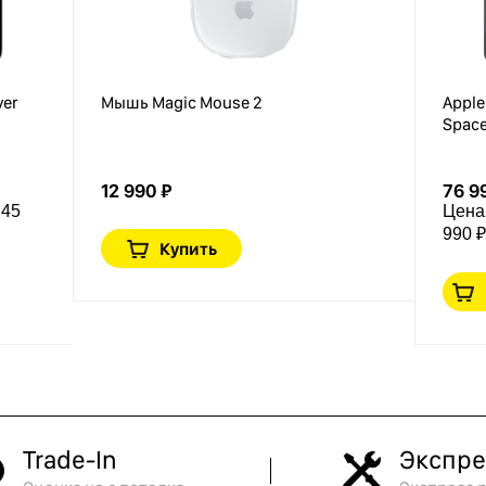
ver
Мышь Magic Mouse 2
Apple
Space
12 990 ₽
76 9
:
45
Цена
990 ₽
Купить
Trade-In
Экспре