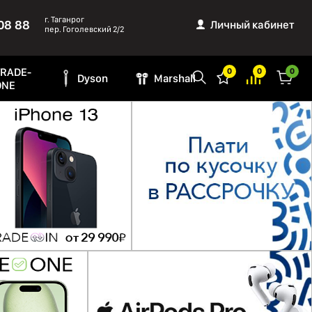
г. Таганрог
08 88
Личный кабинет
пер. Гоголевский 2/2
TRADE-
0
0
0
Dyson
Marshall
ONE