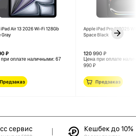
 iPad Air 13 2026 Wi-Fi 128Gb
Apple iPad Pro 11 2025 W
 Gray
Space Black
90 ₽
120 990 ₽
 при оплате наличными:
67
Цена при оплате нали
990 ₽
Предзаказ
Предзаказ
сс сервис
Кешбек до 10%