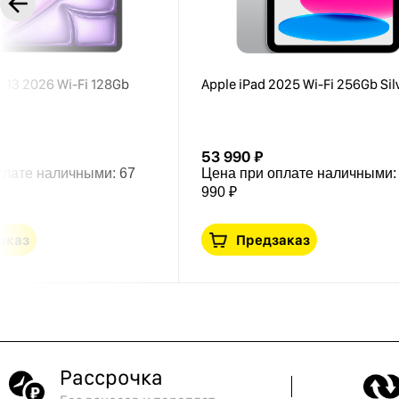
ir 13 2026 Wi-Fi 128Gb
Apple iPad 2025 Wi-Fi 256Gb Sil
53 990 ₽
плате наличными:
67
Цена при оплате наличными
990 ₽
аказ
Предзаказ
Рассрочка